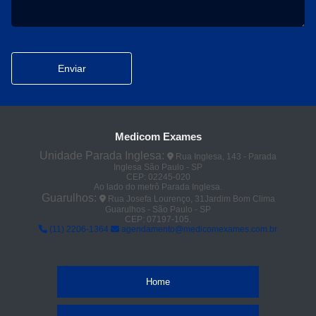
Enviar
Medicom Exames
Unidade Parada Inglesa:
Rua Inglesa, 143 - Parada
Inglesa São Paulo - SP
CEP: 02245-020
Ao lado do metrô Parada Inglesa.
Guarulhos:
Rua Josefa Lourenço, 31Jardim Bom Clima
Guarulhos - São Paulo - SP
CEP: 07197-105.
(11) 2206-1364
agendamento@medicomexames.com.br
Home